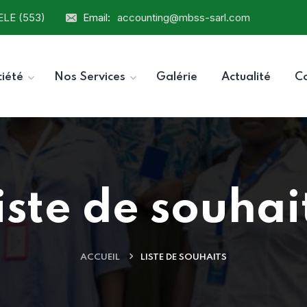
ELE (553)
Email:
accounting@mbss-sarl.com
ciété
Nos Services
Galérie
Actualité
C
iste de souhai
ACCUEIL
LISTE DE SOUHAITS