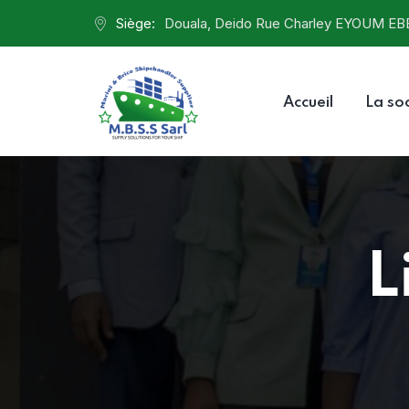
Siège:
Douala, Deido Rue Charley EYOUM EB
Accueil
La so
L