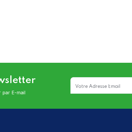
wsletter
r par E-mail