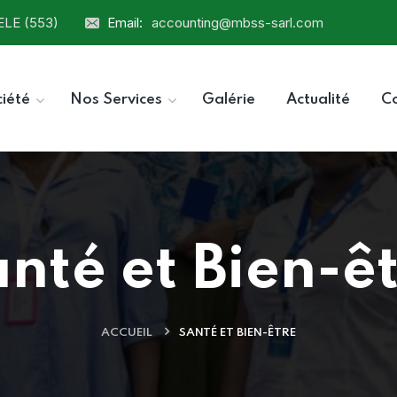
ELE (553)
Email:
accounting@mbss-sarl.com
ciété
Nos Services
Galérie
Actualité
C
nté et Bien-ê
ACCUEIL
SANTÉ ET BIEN-ÊTRE