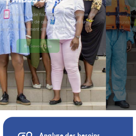
Notre équipe dévouée et expérimentée est disponible 24
heures sur 24, 7 jours sur 7,
pour répondre aux demandes
urgentes et assurer une assistance personnalisée à nos
clients
Nous Contacter
Analyse des besoins