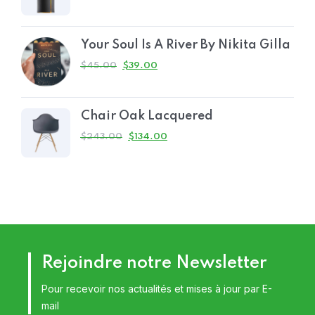
Your Soul Is A River By Nikita Gilla
$
45.00
$
39.00
Chair Oak Lacquered
$
243.00
$
134.00
Rejoindre notre Newsletter
Pour recevoir nos actualités et mises à jour par E-
mail