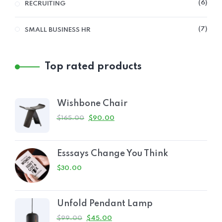
6
RECRUITING
7
SMALL BUSINESS HR
Top rated products
Wishbone Chair
$
165.00
$
90.00
Esssays Change You Think
$
30.00
Unfold Pendant Lamp
$
99.00
$
45.00