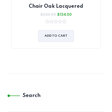
Chair Oak Lacquered
$
243.00
$
134.00
0
sur
5
ADD TO CART
Search